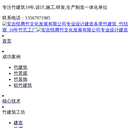
专注竹建筑19年,设计,施工,研发,生产制造一体化单位
联系电话：13567971985
观_19年竹艺工厂
首页
成功案例
竹建筑
竹景观
竹装饰
铝竹建筑
核心技术
竹建筑工坊
建造