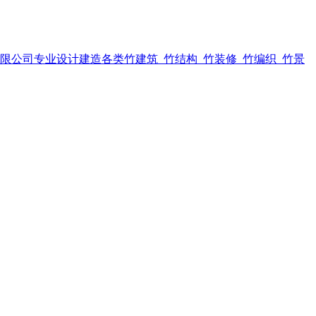
限公司专业设计建造各类竹建筑_竹结构_竹装修_竹编织_竹景