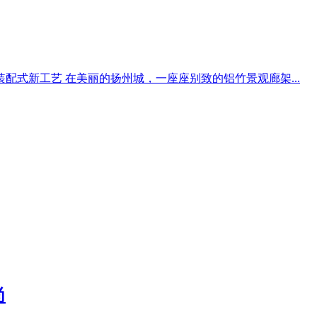
配式新工艺 在美丽的扬州城，一座座别致的铝竹景观廊架...
尚