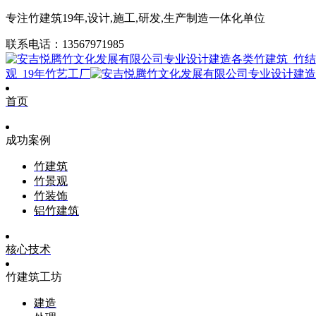
专注竹建筑19年,设计,施工,研发,生产制造一体化单位
联系电话：13567971985
观_19年竹艺工厂
首页
成功案例
竹建筑
竹景观
竹装饰
铝竹建筑
核心技术
竹建筑工坊
建造