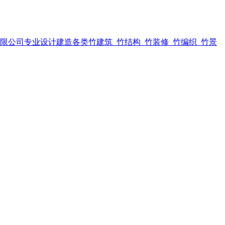
限公司专业设计建造各类竹建筑_竹结构_竹装修_竹编织_竹景