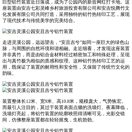
巨型铝竹装置近日落成，成为了公园内的新晋网红打卡地。这
座装置由安吉七彩灵峰乡村旅游投资有限公司和安吉悦腾竹文
化发展有限公司共同打造，采用独特的铝竹热转印工艺，展现
了现代技术与传统美学的完美结合。
走进灵溪公园，远远望去，“安且吉兮”如同一座巨大的绿色山
脉，与周围的自然环境和谐相融。走近细看，才发现这座装置
并非真竹，而是由铝合金材料经过精密加工和特殊处理，呈现
出与真竹极为相似的质感和纹理。这种铝竹热转印工艺的运
用，既保证了装置的耐用性和安全性，又保留了传统竹文化的
韵味。
装置整体长12米、宽9米、高10.8米，规模庞大，气势恢宏。
而最引人注目的，莫过于装置表面点缀的洗墙灯。夜幕降临，
洗墙灯亮起，将铝竹装置的轮廓映照得清晰可见，光影交错
间，仿佛整座装置都在轻轻摇曳，生机勃勃。