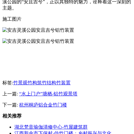
溪公园的“安且吉兮”，正以其独特的魅力，诠释着这一深刻的
主题。
施工图片
标签:
竹景观
竹构筑
竹结构
竹装置
上一篇:
“水上门户”塘栖-铝竹观景塔
下一篇:
杭州桐庐铝合金竹门楼
相关推荐
湖北梵音瑜伽清修中心-竹屋建筑群
江西新余市下保村·仿竹门楼：乡村振兴与文化...