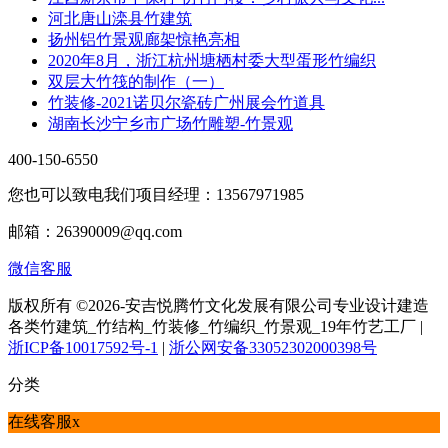
河北唐山滦县竹建筑
扬州铝竹景观廊架惊艳亮相
2020年8月，浙江杭州塘栖村委大型蛋形竹编织
双层大竹筏的制作（一）
竹装修-2021诺贝尔瓷砖广州展会竹道具
湖南长沙宁乡市广场竹雕塑-竹景观
400-150-6550
您也可以致电我们项目经理：13567971985
邮箱：26390009@qq.com
微信客服
版权所有 ©2026-安吉悦腾竹文化发展有限公司专业设计建造
各类竹建筑_竹结构_竹装修_竹编织_竹景观_19年竹艺工厂 |
浙ICP备10017592号-1
|
浙公网安备33052302000398号
分类
在线客服
x